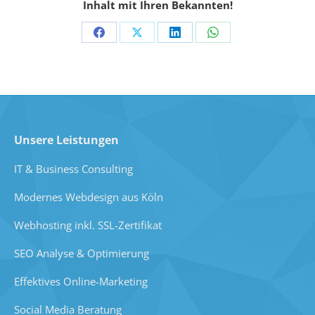
Inhalt mit Ihren Bekannten!
Auf
Auf
Auf
Auf
Facebook
X
LinkedIn
WhatsApp
teilen
teilen
teilen
teilen
Unsere Leistungen
IT & Business Consulting
Modernes Webdesign aus Köln
Webhosting inkl. SSL-Zertifikat
SEO Analyse & Optimierung
Effektives Online-Marketing
Social Media Beratung