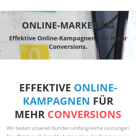
ONLINE-MARKETING
Du bist hier:
Effektive Online-Kampagnen - für mehr
Conversions.
EFFEKTIVE
ONLINE-
KAMPAGNEN
FÜR
MEHR
CONVERSIONS
Wir bieten unseren Kunden umfangreiche Leistungen