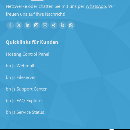
Netzwerke oder chatten Sie mit uns per
WhatsApp
. Wir
freuen uns auf Ihre Nachricht!
Finde uns auf:
Facebook
X
LinkedIn
Instagram
E-
Xing
Yelp
WhatsApp
Seite
Seite
Seite
Seite
Mail
Seite
Seite
Seite
Quicklinks für Kunden
wird
wird
wird
wird
Seite
wird
wird
wird
in
in
in
in
wird
in
in
in
Hosting Control Panel
einem
einem
einem
einem
in
einem
einem
einem
bn|s Webmail
neuen
neuen
neuen
neuen
einem
neuen
neuen
neuen
Fenster
Fenster
Fenster
Fenster
neuen
Fenster
Fenster
Fenster
bn|s Fileserver
geöffnet
geöffnet
geöffnet
geöffnet
Fenster
geöffnet
geöffnet
geöffnet
bn|s Support Center
geöffnet
Kundenbewertungen und Erfahrungen zu
bn|s FAQ-Explorer
benic|solutions
bn|s Service Status
SEHR GUT
100%
Empfehlungen auf
ProvenExpert.com
4,80 / 5,00