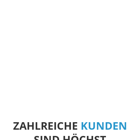
mehr leisten, die sozialen Medien zu meiden.
Wir wissen genau, worauf es bei der
Erstellung, der fortlaufenden Betreuung und
der Interaktion mit Nutzern auf Plattformen
wie Facebook, Twitter und Instagram
ankommt.
Mehr erfahren
ZAHLREICHE
KUNDEN
SIND HÖCHST