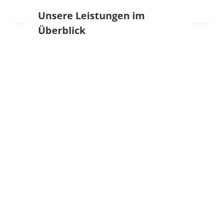
Unsere Leistungen im
Überblick
Consulting
Effektiv, ehrlich und
vorausschauend.
Wir begleiten Ihre Projekte von Anfang an.
Nach einer eingehenden Analyse stellen wir
Ihnen mögliche Lösungen vor. Dabei sind wir
stets darauf bedacht, ein gutes Verhältnis