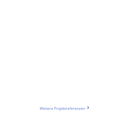
Förderverein Kita Pusteblume
Consulting, Social Media, Webdesign, Webhosting
Weitere Projektreferenzen